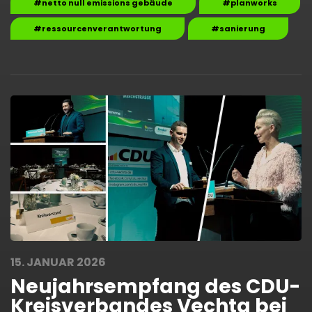
#netto null emissions gebäude
#planworks
#ressourcenverantwortung
#sanierung
15. JANUAR 2026
Neujahrsempfang des CDU-
Kreisverbandes Vechta bei