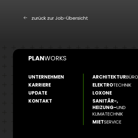
zurück zur Job-Übersicht
PLAN
WORKS
UNTERNEHMEN
ARCHITEKTUR
BÜR
KARRIERE
ELEKTRO
TECHNIK
UPDATE
LOXONE
KONTAKT
SANITÄR-,
HEIZUNG-
UND
KLIMATECHNIK
MIET
SERVICE