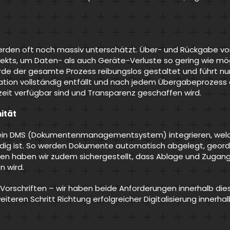
rden oft noch massiv unterschätzt. Über- und Rückgabe vo
ts, um Daten- als auch Geräte-Verluste so gering wie mögl
wurde der gesamte Prozess reibungslos gestaltet und führt nu
tion vollständig entfällt und nach jedem Übergabeprozess a
tzeit verfügbar sind und Transparenz geschaffen wird.
ität
m ein DMS (Dokumentenmanagementsystem) integrieren, welc
ig ist. So werden Dokumente automatisch abgelegt, geordne
en haben wir zudem sichergestellt, dass Ablage und Zugan
 wird.
r Vorschriften – wir haben beide Anforderungen innerhalb dies
eren Schritt Richtung erfolgreicher Digitalisierung innerhal