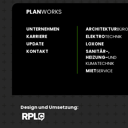
PLAN
WORKS
UNTERNEHMEN
ARCHITEKTUR
BÜR
KARRIERE
ELEKTRO
TECHNIK
UPDATE
LOXONE
KONTAKT
SANITÄR-,
HEIZUNG-
UND
KLIMATECHNIK
MIET
SERVICE
Design und Umsetzung: